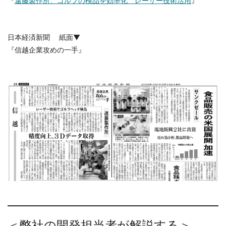
『
遠藤製作所、ゴルフの検品を効率化 レーザー技術活用
』
日本経済新聞 紙面▼
『信越企業攻めの一手』
＜弊社の開発担当者が解説する＞