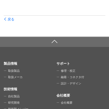
戻る
SITE MAP
製品情報
サポート
取扱製品
修理・校正
取扱メーカ
融着・コネクタ付
設計・デザイン
技術情報
会社概要
自社製品
研究開発
会社概要
技術部メンバー