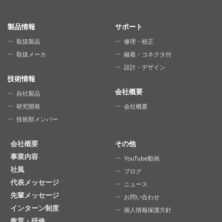
SITE MAP
製品情報
サポート
取扱製品
修理・校正
取扱メーカ
融着・コネクタ付
設計・デザイン
技術情報
会社概要
自社製品
研究開発
会社概要
技術部メンバー
会社概要
その他
事業内容
YouTube動画
社風
ブログ
代表メッセージ
ニュース
先輩メッセージ
お問い合わせ
インターン制度
個人情報保護方針
教育・研修