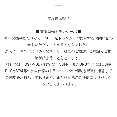
━━
~ 主な展示製品 ~
■ 直販型光トランシーバ ■
昨年の後半あたりから、
400G光トランシーバ
に関するお問い合わ
せをいただくことが多くなりました。
恐らく、今年はより多くのユーザー様でのご検討、ご検証がご検
証が始まることと思います。
弊社では、QSFP-DDだけでなく
OSFP、またGPU向けにはOSFP
RHSやVR4等の独自仕様のトランシーバ
の 情報も豊富に用意して
ご来場をお待ちしております。また検証機のご提供によりバック
アップしてまいります。