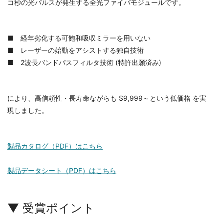
コ秒の光パルスが発生する全光ファイバモジュールです。
■ 経年劣化する可飽和吸収ミラーを用いない
■ レーザーの始動をアシストする独自技術
■ 2波長バンドパスフィルタ技術 (特許出願済み)
により、高信頼性・長寿命ながらも $9,999～という低価格 を実
現しました。
製品カタログ（PDF）はこちら
製品データシート（PDF）はこちら
▼ 受賞ポイント