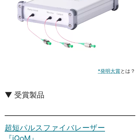
*発明大賞
とは？
▼ 受賞製品
超短パルスファイバレーザー
『iQoM』