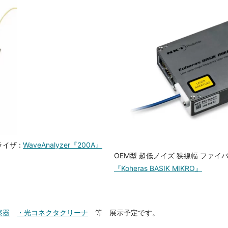
イザ :
WaveAnalyzer『200A』
OEM型 超低ノイズ 狭線幅 ファイ
『Koheras BASIK MIKRO』
察器
・光コネクタクリーナ
等 展示予定です。