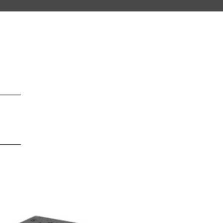
━━━
━━━