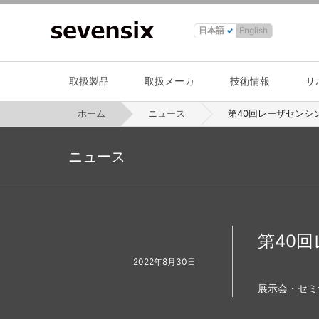
日本語
English
取扱製品
取扱メーカ
技術情報
サ
ホーム
ニュース
第40回レーザセンシン
ニュース
第40
2022年8月30日
展示会・セミ