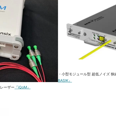
・小型モジュール型 超低ノイズ 
BASIK』
バレーザー
『iQoM』