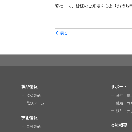
弊社一同、皆様のご来場を心よりお待ち
戻る
SITE MAP
製品情報
サポート
取扱製品
修理・校
取扱メーカ
融着・コ
設計・デ
技術情報
会社概要
自社製品