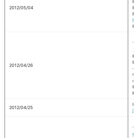
■
2012/05/04
■
■
U
■
【
下
ゴ
■
■
2012/04/26
—
Ou
du
■H
■R
Ph
2012/04/25
調
【
1)
Co