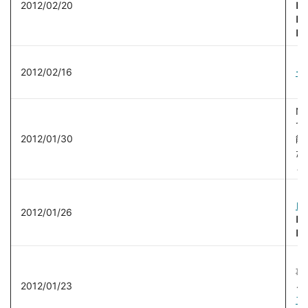
2012/02/20
■
■
■
【
2012/02/16
ー
し
N
て
2012/01/30
能
た
ま
【
レ
2012/01/26
■
■
【
事
2012/01/23
る
フ