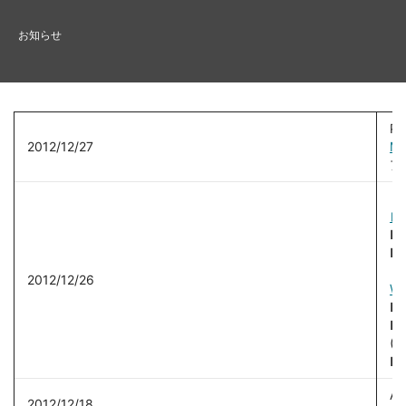
お知らせ
Ph
2012/12/27
Mu
ア
【
レ
■
■
（
2012/12/26
We
■ 
■ 
(S
■ 
AE
2012/12/18