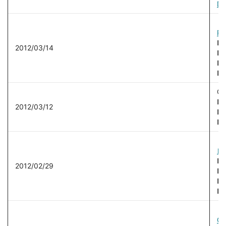
DX
【
Ph
■
2012/03/14
■
■
■
C
■
2012/03/12
■
■
【
レ
■
2012/02/29
■ 
■
■
【
OF