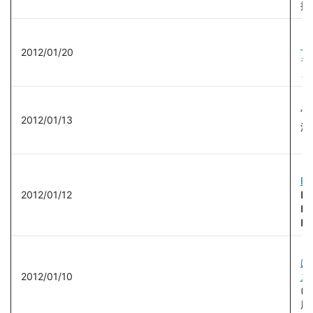
提
【
『
2012/01/20
キ
ま
【
“
2012/01/13
流
し
【
Bi
2012/01/12
■ 
■
■
【
け
2012/01/10
ス
(
用