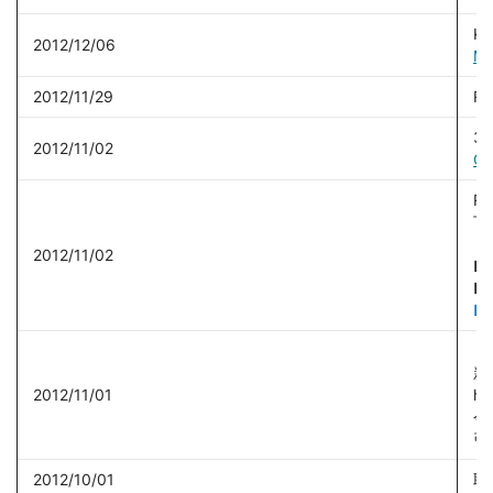
K
2012/12/06
Mu
2012/11/29
R
3S
2012/11/02
C
R
下
く
2012/11/02
■
■
■
Ｒ
新
2012/11/01
ht
今
引
2012/10/01
取