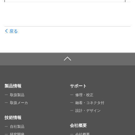
戻る
SITE MAP
製品情報
サポート
取扱製品
修理・校正
取扱メーカ
融着・コネクタ付
設計・デザイン
技術情報
会社概要
自社製品
研究開発
会社概要