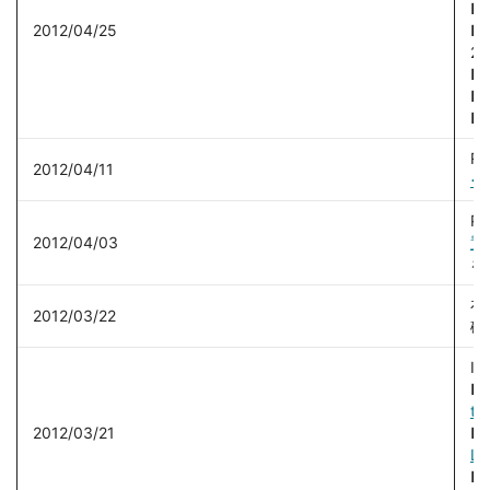
■
2012/04/25
■
2)
■
■
■
R
2012/04/11
<2
Ph
2012/04/03
置
を
在
2012/03/22
確
I
■
tu
2012/03/21
■
La
■