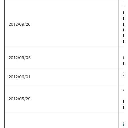
フ
■
■
2012/09/26
■
■
■
■ 
【
2012/09/05
レ
■
光
2012/06/01
し
在
ト
2012/05/29
■
■
【
CL