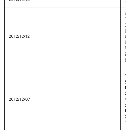
ア
u
下
YP
IP
2012/12/12
BP
BP
BP
QP
PS
～
平
弊
■
2
2012/12/07
※
た
■
2
関
く