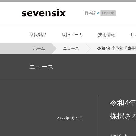
日本語
English
取扱製品
取扱メーカ
技術情報
サ
ホーム
ニュース
令和4年度予算「成長
ニュース
令和4
採択さ
2022年9月22日
お知らせ