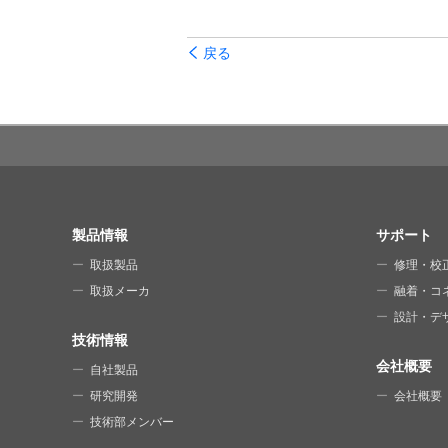
戻る
SITE MAP
製品情報
サポート
取扱製品
修理・校
取扱メーカ
融着・コ
設計・デ
技術情報
会社概要
自社製品
研究開発
会社概要
技術部メンバー