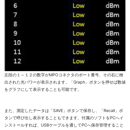
左段の１～１２の数字がMPOコネクタのポート番号、その右に検
出された光パワーが表示されます。「Graph」ボタンを押せば数値
をグラフにして表示することも可能です。
また、測定したデータは「SAVE」ボタンで保存し、「Recall」ボ
タンで呼び出し表示することもできます。付属のソフトをPCへイ
ンストールすれば、USBケーブルを通してPCへ保存管理すること