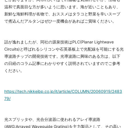
温和で真面目な方が多いように思います。海が近いこともあり、
新鮮な海鮮料理が名物で、おススメはタラコと野菜を辛いスープ
で煮込んだアルタンはぜひ一度機会があればご賞味ください。
話が逸れましたが、同社の源泉技術はPLC(Planar Lightwave
Circuits)と呼ばれるシリコンや石英基板上で光配線を可能にする光
導波路チップの開発技術です。光導波路に興味のある方は、以下
の日経のコラム記事にわかりやすく説明されていますのでご参考
ください。
https://tech.nikkeibp.co.jp/it/article/COLUMN/20060919/2483
79/
光スプリッタや、光合分波器に使われるアレイ導波路
(AWG:Arrayed Waveguide Grating)を主力製品として、その高い