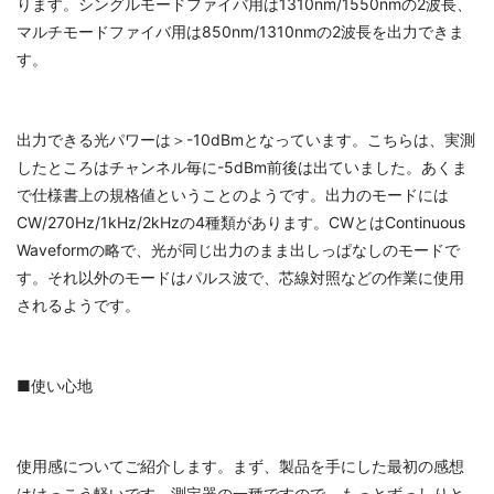
ります。シングルモードファイバ用は1310nm/1550nmの2波長、
マルチモードファイバ用は850nm/1310nmの2波長を出力できま
す。
出力できる光パワーは＞-10dBmとなっています。こちらは、実測
したところはチャンネル毎に-5dBm前後は出ていました。あくま
で仕様書上の規格値ということのようです。出力のモードには
CW/270Hz/1kHz/2kHzの4種類があります。CWとはContinuous
Waveformの略で、光が同じ出力のまま出しっぱなしのモードで
す。それ以外のモードはパルス波で、芯線対照などの作業に使用
されるようです。
■使い心地
使用感についてご紹介します。まず、製品を手にした最初の感想
は
けっこう軽い
です。測定器の一種ですので、もっとずっしりと