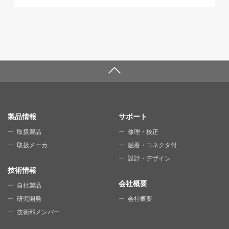
SITE MAP
製品情報
サポート
取扱製品
修理・校正
取扱メーカ
融着・コネクタ付
設計・デザイン
技術情報
会社概要
自社製品
研究開発
会社概要
技術部メンバー