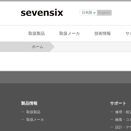
日本語
English
取扱製品
取扱メーカ
技術情報
サ
ホーム
SITE MAP
製品情報
サポート
取扱製品
修理・校
取扱メーカ
融着・コ
設計・デ