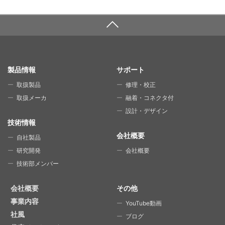
SITE MAP
製品情報
サポート
取扱製品
修理・校正
取扱メーカ
融着・コネクタ付
設計・デザイン
技術情報
会社概要
自社製品
研究開発
会社概要
技術部メンバー
会社概要
その他
事業内容
YouTube動画
社風
ブログ