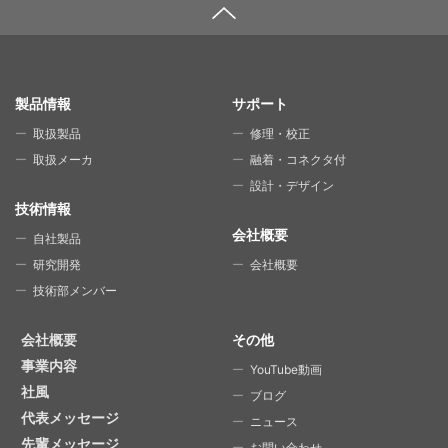
SITE MAP
製品情報
サポート
取扱製品
修理・校正
取扱メーカ
融着・コネクタ付
設計・デザイン
技術情報
会社概要
自社製品
研究開発
会社概要
技術部メンバー
会社概要
その他
事業内容
YouTube動画
社風
ブログ
代表メッセージ
ニュース
先輩メッセージ
お問い合わせ