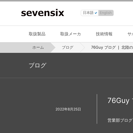
日本語
English
取扱製品
取扱メーカ
技術情報
サ
ホーム
ブログ
76Guy ブログ ❘ 北陸
ブログ
76Gu
2022年8月25日
営業部ブログ