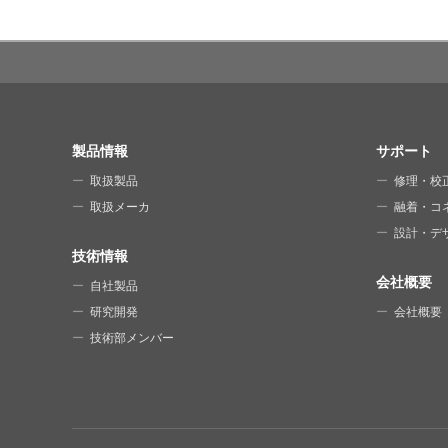
SITE MAP
製品情報
サポート
取扱製品
修理・校
取扱メーカ
融着・コ
設計・デ
技術情報
会社概要
自社製品
研究開発
会社概要
技術部メンバー