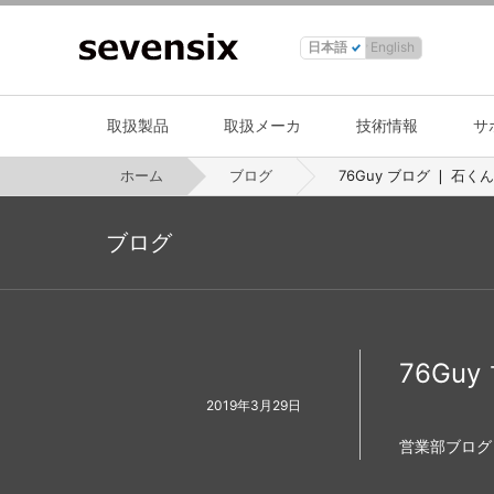
日本語
English
取扱製品
取扱メーカ
技術情報
サ
ホーム
ブログ
76Guy ブログ ❘ 石く
ブログ
76Gu
2019年3月29日
営業部ブログ