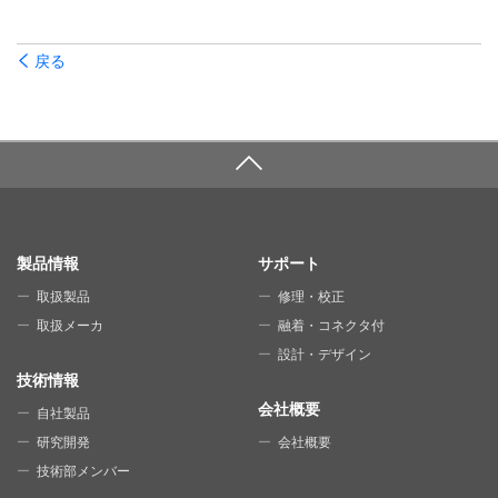
戻る
SITE MAP
製品情報
サポート
取扱製品
修理・校正
取扱メーカ
融着・コネクタ付
設計・デザイン
技術情報
会社概要
自社製品
研究開発
会社概要
技術部メンバー