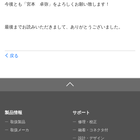
今後とも「宮本 卓弥」をよろしくお願い致します！
最後までお読みいただきまして、ありがとうございました。
戻る
SITE MAP
製品情報
サポート
取扱製品
修理・校正
取扱メーカ
融着・コネクタ付
設計・デザイン