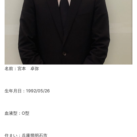
名前：宮本 卓弥
生年月日：1992/05/26
血液型：O型
住まい：兵庫県明石市