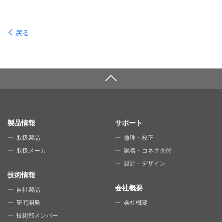
戻る
SITE MAP
製品情報
サポート
取扱製品
修理・校正
取扱メーカ
融着・コネクタ付
設計・デザイン
技術情報
会社概要
自社製品
研究開発
会社概要
技術部メンバー