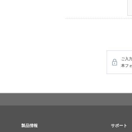
ご入
本フ
SITE MAP
製品情報
サポート